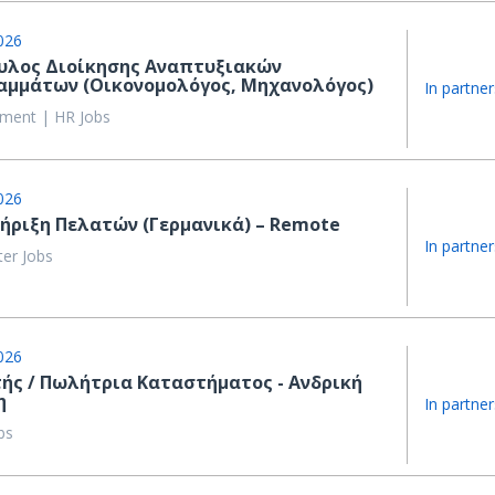
026
υλος Διοίκησης Αναπτυξιακών
αμμάτων (Οικονομολόγος, Μηχανολόγος)
In partner
ent | HR Jobs
026
ήριξη Πελατών (Γερμανικά) – Remote
In partner
ter Jobs
026
ής / Πωλήτρια Καταστήματος - Ανδρική
η
In partner
bs