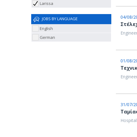
Larissa
04/08/2
JOBS BY LANGUAGE
Στέλε
English
Engineer
German
01/08/2
Τεχνι
Engineer
31/07/2
Ταμία
Hospital