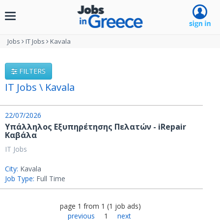
Toggle
navigation
Jobs
IT Jobs
Kavala
FILTERS
IT Jobs \ Kavala
22/07/2026
Υπάλληλος Εξυπηρέτησης Πελατών - iRepair
Καβάλα
IT Jobs
City:
Kavala
Job Type:
Full Time
page
1
from
1
(
1
job ads
)
previous
1
next