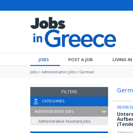
JOBS
POST A JOB
LIVING I
Jobs
Administration Jobs
German
Germa
FILTERS
CATEGORIES
06/08/2
Unters
Aufber
Administrative Assistant Jobs
(Tend
Administ