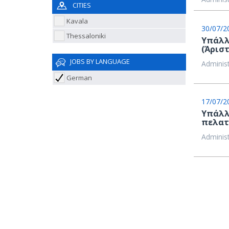
CITIES
Kavala
30/07/2
Thessaloniki
Υπάλλ
(Άρισ
JOBS BY LANGUAGE
Administ
German
17/07/2
Υπάλλ
πελατ
Administ