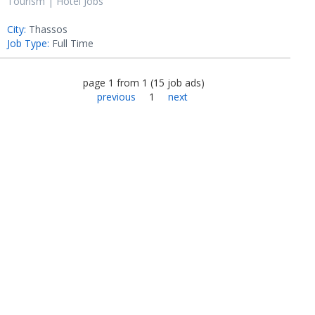
Tourism | Hotel Jobs
City:
Thassos
Job Type:
Full Time
page
1
from
1
(
15
job ads
)
previous
1
next